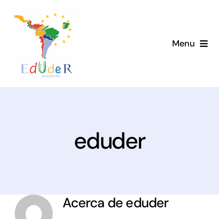
Saltar
al
contenido
Menu
Inicio
Proyecto
Novedades
eduder
Biblioteca
Membresía
Acerca de
eduder