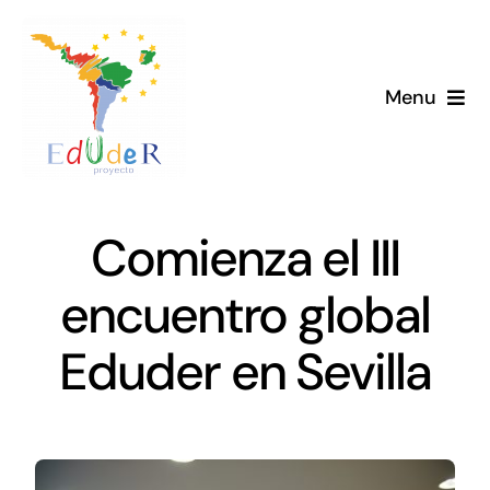
Saltar
al
contenido
Menu
Inicio
Proyecto
Comienza el III
Novedades
encuentro global
Eduder en Sevilla
Biblioteca
Membresía