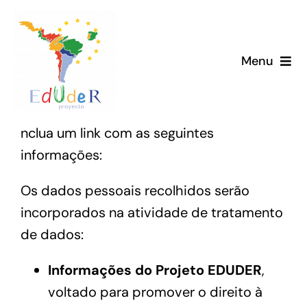
Skip
to
content
Menu
Início
nclua um link com as seguintes
Projeto
informações:
Novedades
Os dados pessoais recolhidos serão
incorporados na atividade de tratamento
Biblioteca
de dados:
Membros
Informações do Projeto EDUDER
,
voltado para promover o direito à